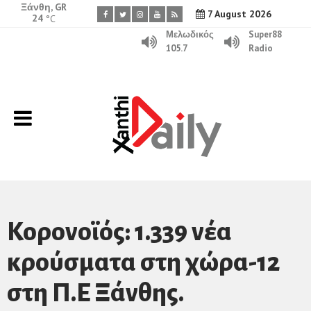
Ξάνθη, GR
7 August 2026
24
°C
Μελωδικός
Super88
105.7
Radio
Κορονοϊός: 1.339 νέα
κρούσματα στη χώρα-12
στη Π.Ε Ξάνθης.