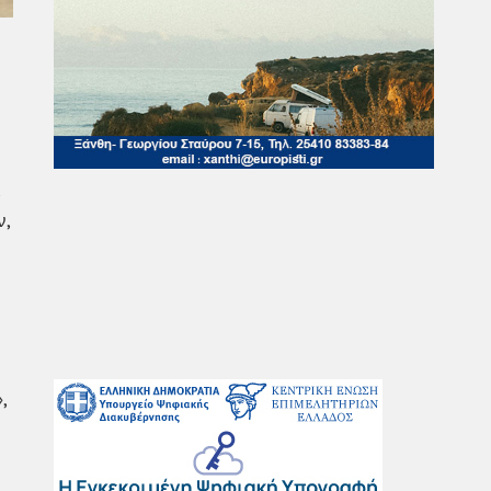
ν,
»,