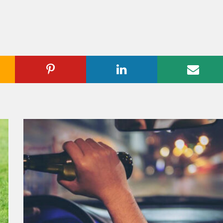
ogle
Pinterest
Linkedin
Emai
us