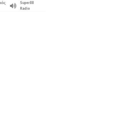
κός
Super88
Radio