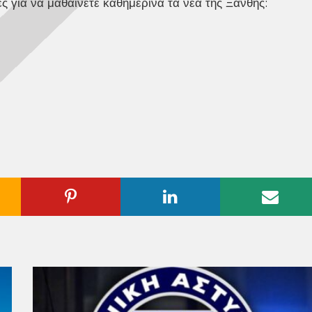
ς για να μαθαίνετε καθημερινά τα νέα της Ξάνθης:
ogle
Pinterest
Linkedin
Emai
us