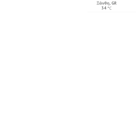
Ξάνθη, GR
34
°C