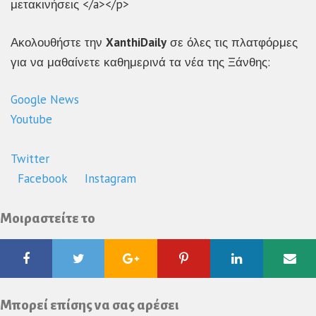
μετακινήσεις </a></p>
Ακολουθήστε την
XanthiDaily
σε όλες τις πλατφόρμες
για να μαθαίνετε καθημερινά τα νέα της Ξάνθης:
Google News
Youtube
Twitter
Facebook
Instagram
Μοιραστείτε το
Facebook
Twitter
Google
Pinterest
Linkedin
Ema
Plus
Μπορεί επίσης να σας αρέσει