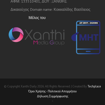
ΑΦΜ: 133510401, ΔΟΥ: ΞΆΝΘΗΣ
Δικαιούχος Domain name: Κοκκαλίδης Βασίλειος
Μέλος του
© Copyright Xanthi Daily 2026. All Rights Reserved. | Created By
Techplace
Όροι Χρήσης - Πολιτικού Απορρήτου
Δήλωση Συμμόρφωσης
~