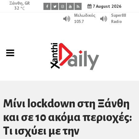
Ξάνθη, GR
7 August 2026
32
°C
Μελωδικός
Super88
105.7
Radio
Μίνι lockdown στη Ξάνθη
και σε 10 ακόμα περιοχές:
Τι ισχύει με την