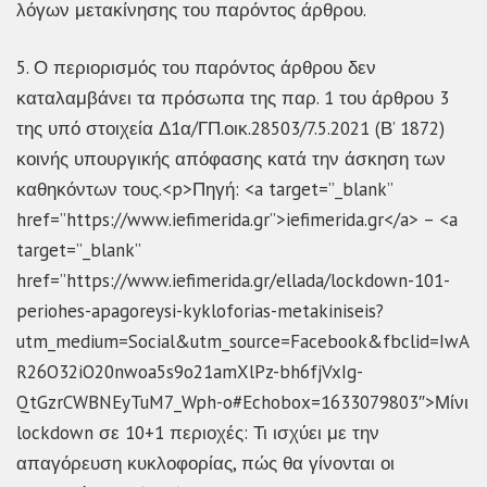
λόγων μετακίνησης του παρόντος άρθρου.
5. Ο περιορισμός του παρόντος άρθρου δεν
καταλαμβάνει τα πρόσωπα της παρ. 1 του άρθρου 3
της υπό στοιχεία Δ1α/ΓΠ.οικ.28503/7.5.2021 (Β’ 1872)
κοινής υπουργικής απόφασης κατά την άσκηση των
καθηκόντων τους.<p>Πηγή: <a target=”_blank”
href=”https://www.iefimerida.gr”>iefimerida.gr</a> – <a
target=”_blank”
href=”https://www.iefimerida.gr/ellada/lockdown-101-
periohes-apagoreysi-kykloforias-metakiniseis?
utm_medium=Social&utm_source=Facebook&fbclid=IwA
R26O32iO20nwoa5s9o21amXlPz-bh6fjVxIg-
QtGzrCWBNEyTuM7_Wph-o#Echobox=1633079803″>Μίνι
lockdown σε 10+1 περιοχές: Τι ισχύει με την
απαγόρευση κυκλοφορίας, πώς θα γίνονται οι