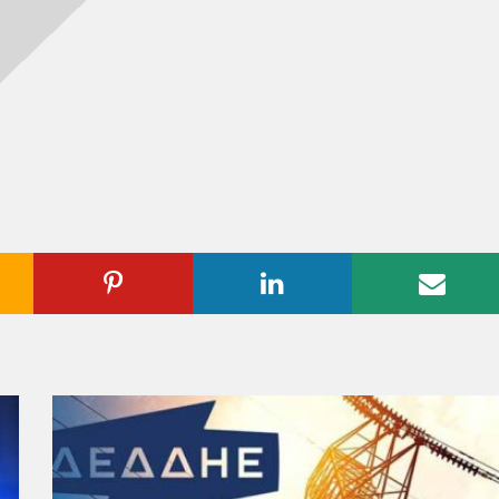
ogle
Pinterest
Linkedin
Emai
us