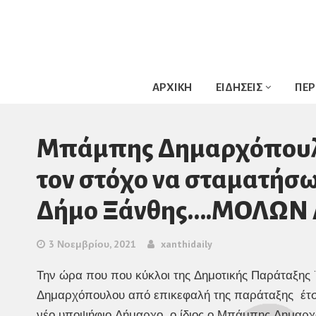
ΑΡΧΙΚΗ
ΕΙΔΗΣΕΙΣ
ΠΕΡ
Μπάμπης Δημαρχόπουλο
τον στόχο να σταματήσ
Δήμο Ξάνθης….ΜΟΛΩΝ 
3 Νοεμβρίου, 2021
xanthidaily
Την ώρα που που κύκλοι της Δημοτικής Παράταξης
Δημαρχόπουλου από επικεφαλή της παράταξης έτσι
νέο υποψήφιο Δήμαρχο ο ίδιος ο Μπάμπης Δημαρχό