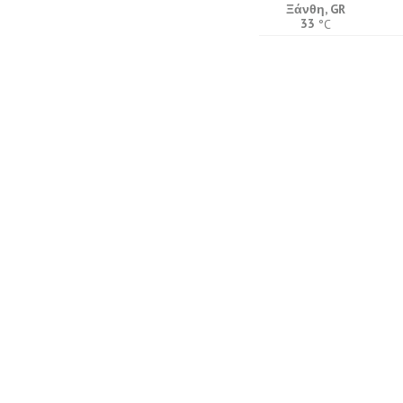
Ξάνθη, GR
33
°C