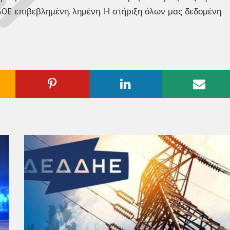
ogle
Pinterest
Linkedin
Emai
us