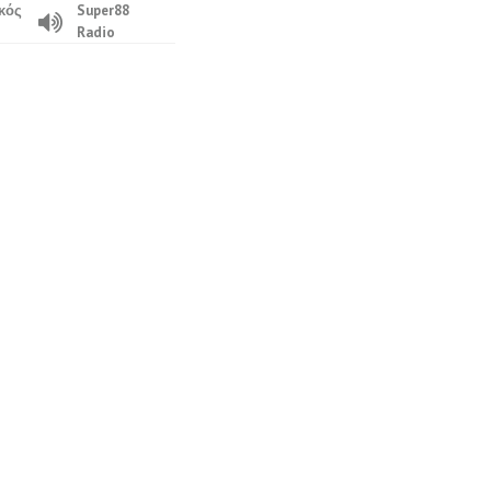
κός
Super88
Radio