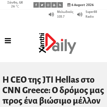
Ξάνθη, GR
6 August 2026
26
°C
Μελωδικός
Super88
105.7
Radio
Η CEO της JTI Hellas στο
CNN Greece: O δρόμος μας
προς ένα βιώσιμο μέλλον