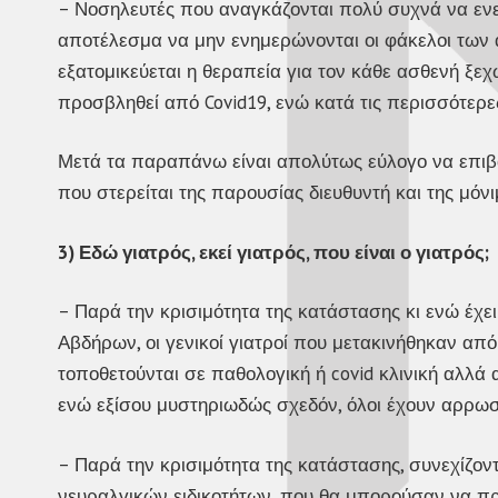
– Νοσηλευτές που αναγκάζονται πολύ συχνά να ενε
αποτέλεσμα να μην ενημερώνονται οι φάκελοι των α
εξατομικεύεται η θεραπεία για τον κάθε ασθενή ξεχ
προσβληθεί από Covid19, ενώ κατά τις περισσότερε
Μετά τα παραπάνω είναι απολύτως εύλογο να επιβα
που στερείται της παρουσίας διευθυντή και της μό
3) Εδώ γιατρός, εκεί γιατρός, που είναι ο γιατρός;
– Παρά την κρισιμότητα της κατάστασης κι ενώ έχει
Αβδήρων, οι γενικοί γιατροί που μετακινήθηκαν από
τοποθετούνται σε παθολογική ή covid κλινική αλλά
ενώ εξίσου μυστηριωδώς σχεδόν, όλοι έχουν αρρωστ
– Παρά την κρισιμότητα της κατάστασης, συνεχίζοντ
νευραλγικών ειδικοτήτων, που θα μπορούσαν να πρ