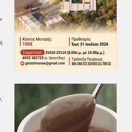
ν
ή
,