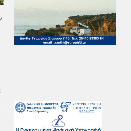
ν
ς
Ξ