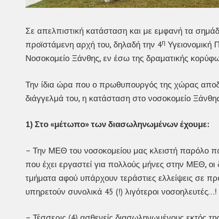
Σε απελπιστική κατάσταση και με εμφανή τα σημάδι
η
προϊστάμενη αρχή του, δηλαδή την 4
Υγειονομική Π
Νοσοκομείο Ξάνθης, εν έσω της δραματικής κορύφω
Την ίδια ώρα που ο πρωθυπουργός της χώρας αποδυ
διάγγελμά του, η κατάσταση στο νοσοκομείο Ξάνθης 
1) Στο «μέτωπο» των διασωληνωμένων έχουμε:
– Την ΜΕΘ του νοσοκομείου μας κλειστή παρόλο πο
που έχει εργαστεί για πολλούς μήνες στην ΜΕΘ, οι
τμήματα αφού υπάρχουν τεράστιες ελλείψεις σε προ
υπηρετούν συνολικά 45 (!) λιγότεροι νοσοηλευτές…!
– Τέσσερις (4) ασθενείς διασωληνωμένους εκτός τ