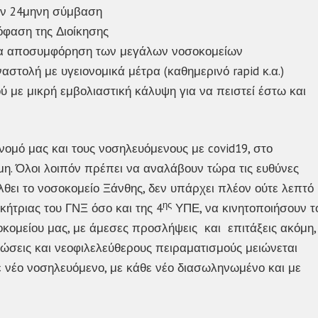
ον 24μηνη σύμβαση
όφαση της Διοίκησης
 για αποσυμφόρηση των μεγάλων νοσοκομείων
στολή με υγειονομικά μέτρα (καθημερινό rapid κ.α.)
ύ με μικρή εμβολιαστική κάλυψη για να πειστεί έστω και
ομό μας και τους νοσηλευόμενους με covid19, στο
ιμη. Όλοι λοιπόν πρέπει να αναλάβουν τώρα τις ευθύνες
λθει το νοσοκομείο Ξάνθης, δεν υπάρχει πλέον ούτε λεπτό
ης
ικήτριας του ΓΝΞ όσο και της 4
ΥΠΕ, να κινητοποιήσουν τ
κομείου μας, με άμεσες προσλήψεις και επιτάξεις ακόμη,
υλώσεις και νεοφιλελεύθερους πειραματισμούς μειώνεται
ε νέο νοσηλευόμενο, με κάθε νέο διασωληνωμένο και με