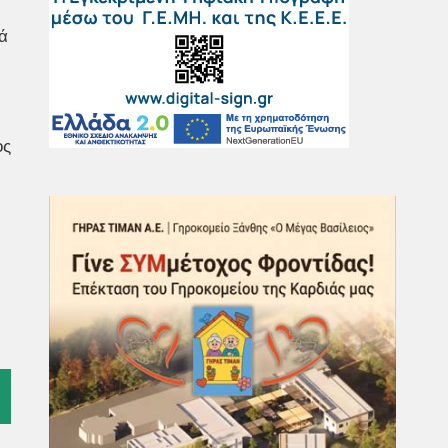
ά
ος
l