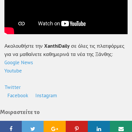
Ακολουθήστε την
XanthiDaily
σε όλες τις πλατφόρμες
για να μαθαίνετε καθημερινά τα νέα της Ξάνθης:
Google News
Youtube
Twitter
Facebook
Instagram
Μοιραστείτε το
Facebook
Twitter
Google
Pinterest
Linkedin
Ema