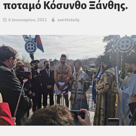
ποταμό Κόσυνθο Ξάνθης.
6 Ιανουαρίου, 2022
xanthidaily