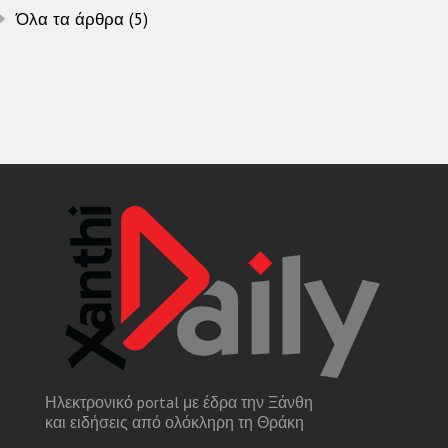
Όλα τα άρθρα (5)
Ηλεκτρονικό portal με έδρα την Ξάνθη
και ειδήσεις από ολόκληρη τη Θράκη