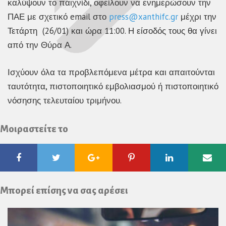
καλύψουν το παιχνίδι, οφείλουν να ενημερώσουν την
ΠΑΕ με σχετικό email στο
press@xanthifc.gr
μέχρι την
Τετάρτη (26/01) και ώρα 11:00. Η είσοδός τους θα γίνει
από την Θύρα Α.
Ισχύουν όλα τα προβλεπόμενα μέτρα και απαιτούνται
ταυτότητα, πιστοποιητικό εμβολιασμού ή πιστοποιητικό
νόσησης τελευταίου τριμήνου.
Μοιραστείτε το
Facebook
Twitter
Google
Pinterest
Linkedin
Ema
Plus
Μπορεί επίσης να σας αρέσει