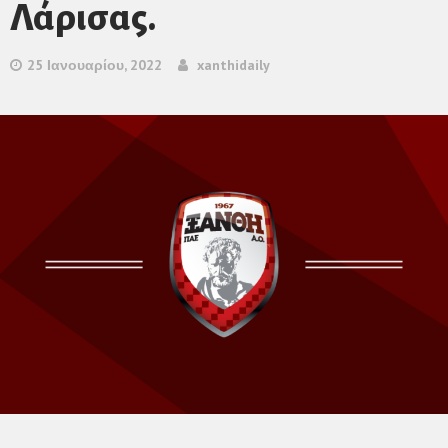
Λάρισας.
25 Ιανουαρίου, 2022
xanthidaily