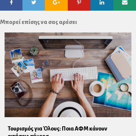
Facebook
Twitter
Google
Pinterest
Linkedin
Ema
Plus
Μπορεί επίσης να σας αρέσει
Τουρισμός για Όλους: Ποια ΑΦΜ κάνουν