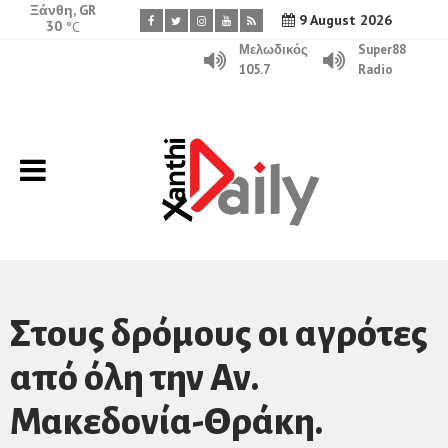
Ξάνθη, GR
9 August 2026
30
°C
Μελωδικός
Super88
105.7
Radio
Στους δρόμους οι αγρότες
από όλη την Αν.
Μακεδονία-Θράκη.