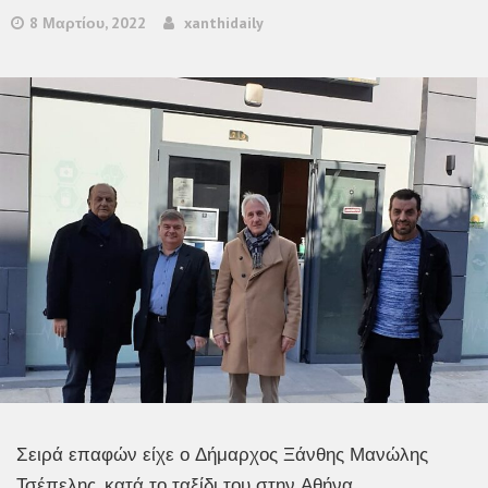
8 Μαρτίου, 2022
xanthidaily
Σειρά επαφών είχε ο Δήμαρχος Ξάνθης Μανώλης
Τσέπελης, κατά το ταξίδι του στην Αθήνα,