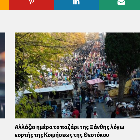
ogle
Pinterest
Linkedin
Emai
us
Αλλάζει ημέρα το παζάρι της Ξάνθης λόγω
εορτής της Κοιμήσεως της Θεοτόκου