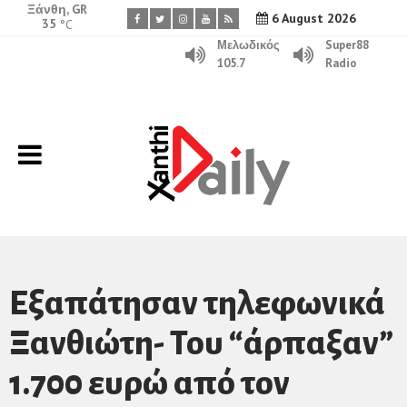
Ξάνθη, GR
6 August 2026
35
°C
Μελωδικός
Super88
105.7
Radio
Eξαπάτησαν τηλεφωνικά
Ξανθιώτη- Του “άρπαξαν”
1.700 ευρώ από τον