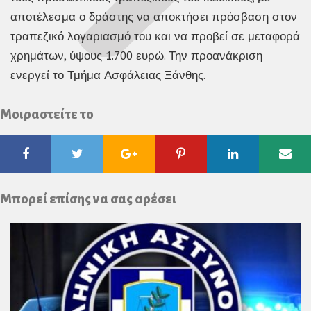
αποτέλεσμα ο δράστης να αποκτήσει πρόσβαση στον
τραπεζικό λογαριασμό του και να προβεί σε μεταφορά
χρημάτων, ύψους 1.700 ευρώ. Την προανάκριση
ενεργεί το Τμήμα Ασφάλειας Ξάνθης.
Μοιραστείτε το
Facebook
Twitter
Google
Pinterest
Linkedin
Ema
Plus
Μπορεί επίσης να σας αρέσει