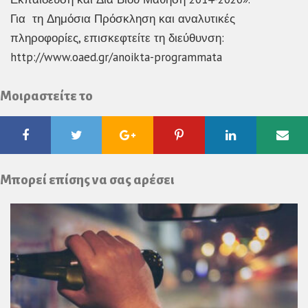
Για τη Δημόσια Πρόσκληση και αναλυτικές
πληροφορίες, επισκεφτείτε τη διεύθυνση:
http://www.oaed.gr/anoikta-programmata
Μοιραστείτε το
Facebook
Twitter
Google
Pinterest
Linkedin
Ema
Plus
Μπορεί επίσης να σας αρέσει