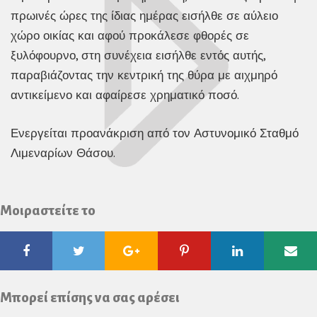
πρωινές ώρες της ίδιας ημέρας εισήλθε σε αύλειο
χώρο οικίας και αφού προκάλεσε φθορές σε
ξυλόφουρνο, στη συνέχεια εισήλθε εντός αυτής,
παραβιάζοντας την κεντρική της θύρα με αιχμηρό
αντικείμενο και αφαίρεσε χρηματικό ποσό.
Ενεργείται προανάκριση από τον Αστυνομικό Σταθμό
Λιμεναρίων Θάσου.
Μοιραστείτε το
Facebook
Twitter
Google
Pinterest
Linkedin
Ema
Plus
Μπορεί επίσης να σας αρέσει