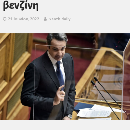
βενζίνη
21 Ιουνίου, 2022
xanthidaily