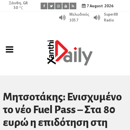
Ξάνθη, GR
7 August 2026
30
°C
Μελωδικός
Super88
105.7
Radio
Μητσοτάκης: Ενισχυμένο
το νέο Fuel Pass – Στα 80
ευρώ η επιδότηση στη