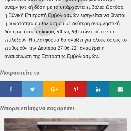
αναμνηστική δόση με τα υπάρχοντα εμβόλια. Ωστόσο,
η Εθνική Επιτροπή Εμβολιασμών εισηγείται να δίνεται
η δυνατότητα εμβολιασμού με δεύτερη αναμνηστική
δόση σε άτομα
ηλικίας 30 ως 59 ετών
εφόσον το
επιλέξουν. Η πλατφόρμα θα ανοίξει για όλους όσους το
επιθυμούν την Δευτέρα 27-06-22″ αναφέρει η
ανακοίνωση της Επιτροπής Εμβολιασμών.
Μοιραστείτε το
Facebook
Twitter
Google
Pinterest
Linkedin
Ema
Plus
Μπορεί επίσης να σας αρέσει