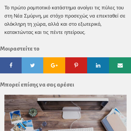
Το πρώτο ρομποτικό κατάστημα ανοίγει τις πύλες του
στη Νέα Σμύρνη, με στόχο προσεχώς να επεκταθεί σε
ολόκληρη τη χώρα, αλλά και στο εξωτερικό,
κατακτώντας και τις πέντε ηπείρους.
Μοιραστείτε το
Facebook
Twitter
Google
Pinterest
Linkedin
Ema
Plus
Μπορεί επίσης να σας αρέσει