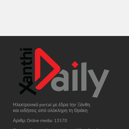
Ηλεκτρονικό portal με έδρα την Ξάνθη
και ειδήσεις από ολόκληρη τη Θράκη
Αριθμ. Online media: 13570