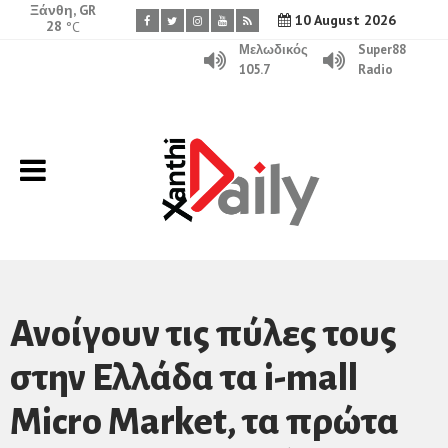
Ξάνθη, GR
10 August 2026
28
°C
Μελωδικός
Super88
105.7
Radio
Ανοίγουν τις πύλες τους
στην Ελλάδα τα i-mall
Micro Market, τα πρώτα