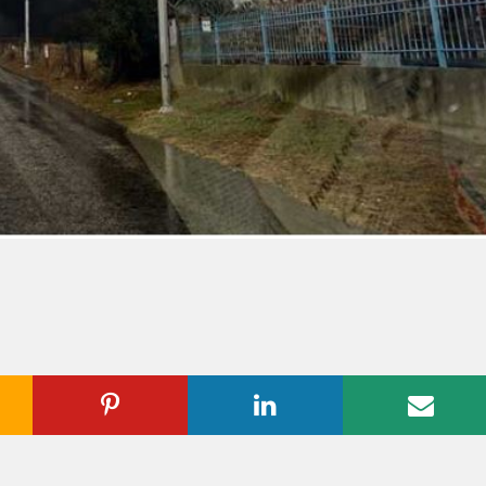
ogle
Pinterest
Linkedin
Emai
us