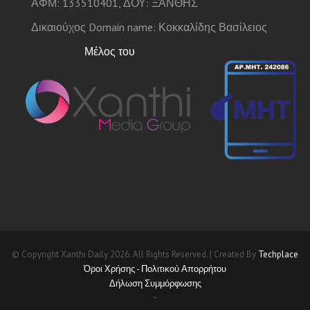
ΑΦΜ: 133510401, ΔΟΥ: ΞΆΝΘΗΣ
Δικαιούχος Domain name: Κοκκαλίδης Βασίλειος
Μέλος του
© Copyright Xanthi Daily 2026. All Rights Reserved. | Created By
Techplace
Όροι Χρήσης - Πολιτικού Απορρήτου
Δήλωση Συμμόρφωσης
~