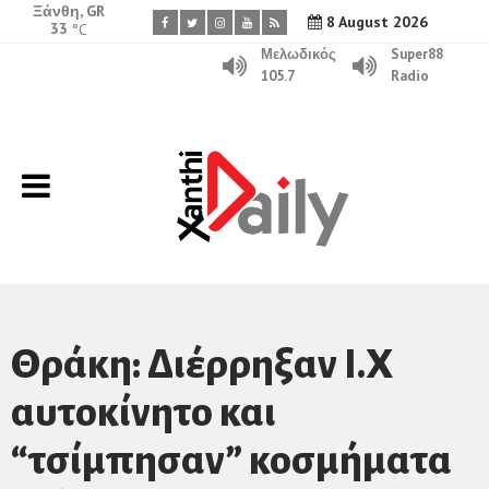
Ξάνθη, GR
8 August 2026
33
°C
Μελωδικός
Super88
105.7
Radio
Θράκη: Διέρρηξαν Ι.Χ
αυτοκίνητο και
“τσίμπησαν” κοσμήματα