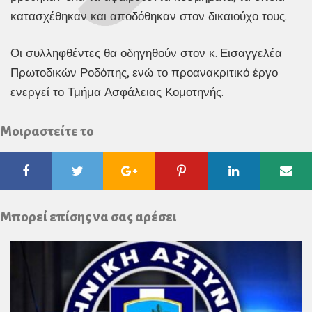
κατασχέθηκαν και αποδόθηκαν στον δικαιούχο τους.
Οι συλληφθέντες θα οδηγηθούν στον κ. Εισαγγελέα
Πρωτοδικών Ροδόπης, ενώ το προανακριτικό έργο
ενεργεί το Τμήμα Ασφάλειας Κομοτηνής.
Μοιραστείτε το
Facebook
Twitter
Google
Pinterest
Linkedin
Ema
Plus
Μπορεί επίσης να σας αρέσει