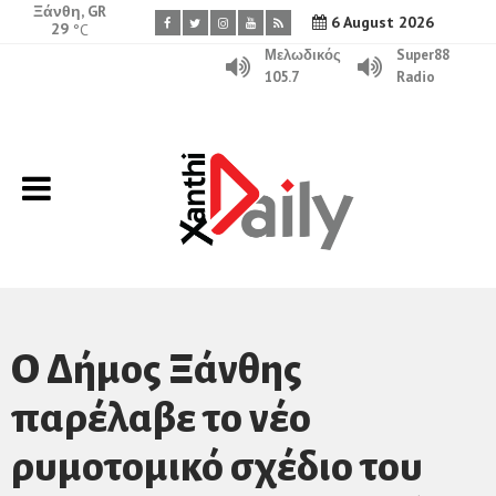
Ξάνθη, GR
6 August 2026
29
°C
Μελωδικός
Super88
105.7
Radio
Ο Δήμος Ξάνθης
παρέλαβε το νέο
ρυμοτομικό σχέδιο του