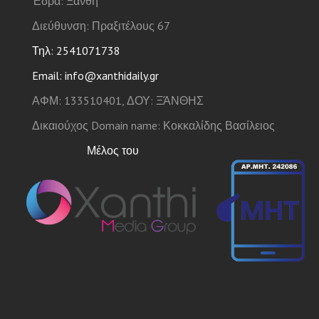
Έδρα: Ξάνθη
Διεύθυνση: Πραξιτέλους 67
Τηλ: 2541071738
Email: info@xanthidaily.gr
ΑΦΜ: 133510401, ΔΟΥ: ΞΆΝΘΗΣ
Δικαιούχος Domain name: Κοκκαλίδης Βασίλειος
Μέλος του