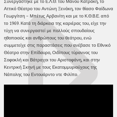
Συνεργάστηκε με το Ε.Λ.Θ. του Μάνου Κατράκη, το
Αττικό Θέατρο του Αντώνη Ξενάκη, τον θίασο Φαίδωνα
Γεωργίτση – Μπέτυς Αρβανίτη και με το Κ.Θ.Β.Ε. από
το 1969. Κατά τη διάρκεια της καριέρας του, είχε την
τύχη να συνεργαστεί με πολλούς σπουδαίους
ηθοποιούς και ανθρώπους του θεάτρου, ενώ
συμμετείχε στις παραστάσεις που ανέβασε το Εθνικό
Θέατρο στην Επίδαυρο, Οιδίπους τύραννος του
Σοφοκλή και Βάτραχοι του Αριστοφάνη, και στην
Κεντρική Σκηνή με τους Εκατομμυριούχους της
Νάπολης του Εντουάρντο ντε Φιλίπο.