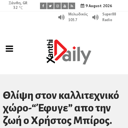
Ξάνθη, GR
9 August 2026
32
°C
Μελωδικός
Super88
105.7
Radio
Θλίψη στον καλλιτεχνικό
χώρο-“Έφυγε” απο την
ζωή ο Χρήστος Μπίρος.