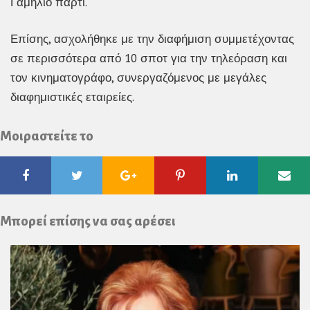
Γαμήλιο πάρτι.
Επίσης, ασχολήθηκε με την διαφήμιση συμμετέχοντας
σε περισσότερα από 10 σποτ για την τηλεόραση και
τον κινηματογράφο, συνεργαζόμενος με μεγάλες
διαφημιστικές εταιρείες.
Μοιραστείτε το
Facebook
Twitter
Google
Pinterest
Linkedin
Ema
Plus
Μπορεί επίσης να σας αρέσει