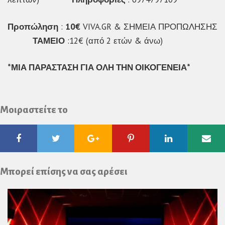
Προπώληση
:
10€
VIVA.GR & ΣΗΜΕΙΑ ΠΡΟΠΩΛΗΣΗΣ
ΤΑΜΕΙΟ
:12€ (από 2 ετών & άνω)
*ΜΙΑ ΠΑΡΑΣΤΑΣΗ ΓΙΑ ΟΛΗ ΤΗΝ ΟΙΚΟΓΕΝΕΙΑ*
Μοιραστείτε το
Facebook
Twitter
Google
Pinterest
Linkedin
Ema
Plus
Μπορεί επίσης να σας αρέσει