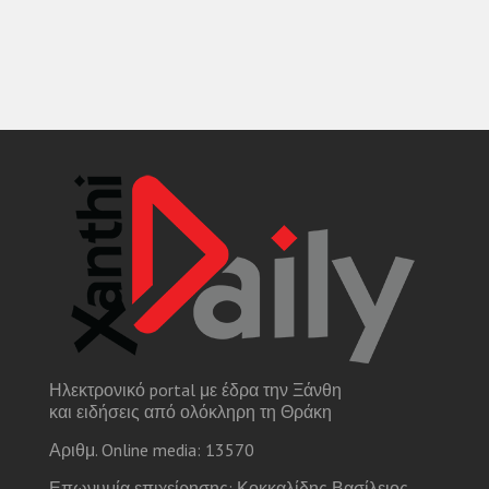
Ηλεκτρονικό portal με έδρα την Ξάνθη
και ειδήσεις από ολόκληρη τη Θράκη
Αριθμ. Online media: 13570
Επωνυμία επιχείρησης: Κοκκαλίδης Βασίλειος-