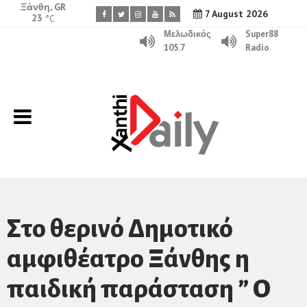
Ξάνθη, GR
7 August 2026
23
°C
Μελωδικός
Super88
105.7
Radio
Στο θερινό Δημοτικό
αμφιθέατρο Ξάνθης η
παιδική παράσταση ” Ο