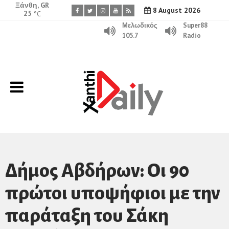
Ξάνθη, GR
8 August 2026
25
°C
Μελωδικός
Super88
105.7
Radio
Δήμος Αβδήρων: Οι 90
πρώτοι υποψήφιοι με την
παράταξη του Σάκη