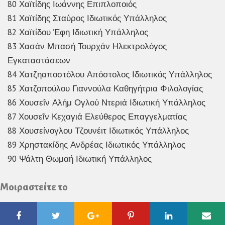
80 Χαϊτίδης Ιωάννης Επιπλοποιός
81 Χαϊτίδης Σταύρος Ιδιωτικός Υπάλληλος
82 Χαϊτίδου Έφη Ιδιωτική Υπάλληλος
83 Χασάν Μπασή Τουρχάν Ηλεκτρολόγος
Εγκαταστάσεων
84 Χατζηαποστόλου Απόστολος Ιδιωτικός Υπάλληλος
85 Χατζοπούλου Γιαννούλα Καθηγήτρια Φιλολογίας
86 Χουσεΐν Αλήμ Ογλού Ντεριά Ιδιωτική Υπάλληλος
87 Χουσεΐν Κεχαγιά Ελεύθερος Επαγγελματίας
88 Χουσείνογλου Τζουνέιτ Ιδιωτικός Υπάλληλος
89 Χρηστακίδης Ανδρέας Ιδιωτικός Υπάλληλος
90 Ψάλτη Θωμαή Ιδιωτική Υπάλληλος
Μοιραστείτε το
Facebook
Twitter
Google
Pinterest
Linkedin
Ema