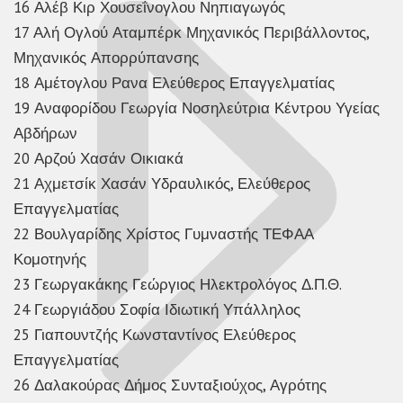
16 Αλέβ Κιρ Χουσεΐνογλου Νηπιαγωγός
17 Αλή Ογλού Αταμπέρκ Μηχανικός Περιβάλλοντος,
Μηχανικός Απορρύπανσης
18 Αμέτογλου Ρανα Ελεύθερος Επαγγελματίας
19 Αναφορίδου Γεωργία Νοσηλεύτρια Κέντρου Υγείας
Αβδήρων
20 Αρζού Χασάν Οικιακά
21 Αχμετσίκ Χασάν Υδραυλικός, Ελεύθερος
Επαγγελματίας
22 Βουλγαρίδης Χρίστος Γυμναστής ΤΕΦΑΑ
Κομοτηνής
23 Γεωργακάκης Γεώργιος Ηλεκτρολόγος Δ.Π.Θ.
24 Γεωργιάδου Σοφία Ιδιωτική Υπάλληλος
25 Γιαπουντζής Κωνσταντίνος Ελεύθερος
Επαγγελματίας
26 Δαλακούρας Δήμος Συνταξιούχος, Αγρότης