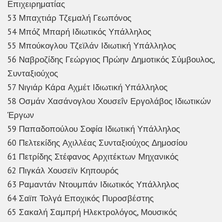
Επιχειρηματίας
53 Μπαχτιάρ Τζεμαλή Γεωπόνος
54 Μπόζ Μπαρή Ιδιωτικός Υπάλληλος
55 Μπούκογλου Τζεϊλάν Ιδιωτική Υπάλληλος
56 Ναβροζίδης Γεώργιος Πρώην Δημοτικός Σύμβουλος,
Συνταξιούχος
57 Νιγιάρ Κάρα Αχμέτ Ιδιωτική Υπάλληλος
58 Οσμάν Χασάνογλου Χουσεΐν Εργολάβος Ιδιωτικών
Έργων
59 Παπαδοπούλου Σοφία Ιδιωτική Υπάλληλος
60 Πελτεκίδης Αχιλλέας Συνταξιούχος Δημοσίου
61 Πετρίδης Στέφανος Αρχιτέκτων Μηχανικός
62 Πιγκάλ Χουσεϊν Κηπουρός
63 Ραμαντάν Ντουμπάν Ιδιωτικός Υπάλληλος
64 Σαϊπ Τολγά Εποχικός Πυροσβέστης
65 Σακαλή Σαμπρή Ηλεκτρολόγος, Μουσικός