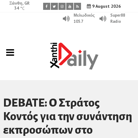
Ξάνθη, GR
9 August 2026
34
°C
Μελωδικός
Super88
105.7
Radio
DEBATE: Ο Στράτος
Κοντός για την συνάντηση
εκπροσώπων στο