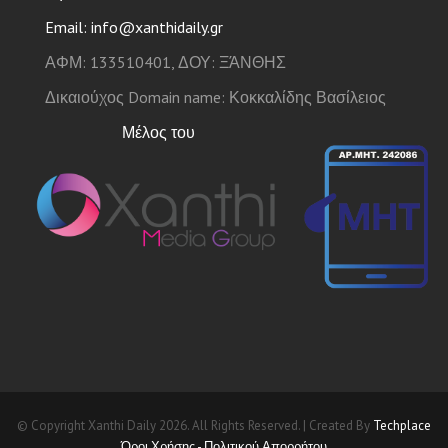
Email: info@xanthidaily.gr
ΑΦΜ: 133510401, ΔΟΥ: ΞΆΝΘΗΣ
Δικαιούχος Domain name: Κοκκαλίδης Βασίλειος
Μέλος του
© Copyright Xanthi Daily 2026. All Rights Reserved. | Created By
Techplace
Όροι Χρήσης - Πολιτικού Απορρήτου