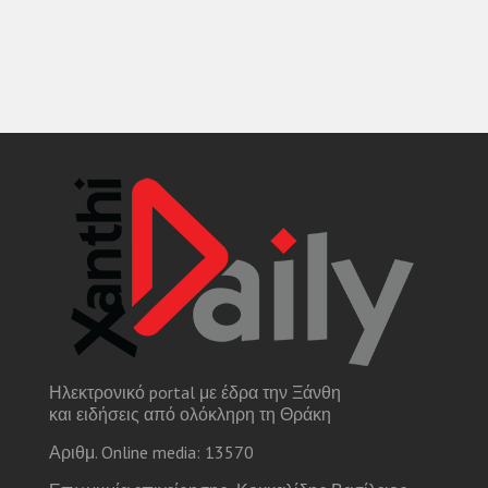
Ηλεκτρονικό portal με έδρα την Ξάνθη
και ειδήσεις από ολόκληρη τη Θράκη
Αριθμ. Online media: 13570