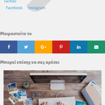
Twitter
Facebook
Instagram
Μοιραστείτε το
Facebook
Twitter
Google
Pinterest
Linkedin
Ema
Plus
Μπορεί επίσης να σας αρέσει