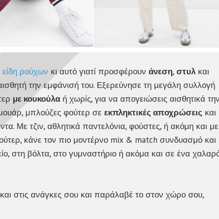
 είδη ρούχων
κι αυτό γιατί προσφέρουν
άνεση
,
στυλ
και
 αισθητή την εμφάνισή του. Εξερεύνησε τη μεγάλη συλλογή
ύτερ
με κουκούλα
ή χωρίς, για να απογειώσεις αισθητικά τη
μουάρ, μπλούζες φούτερ σε
εκπληκτικές αποχρώσεις
και
τα. Με τζιν, αθλητικά παντελόνια, φούστες, ή ακόμη και με
φούτερ, κάνε τον πιο μοντέρνο mix & match συνδυασμό και
είο, στη βόλτα, στο γυμναστήριο ή ακόμα και σε ένα χαλαρ
λ και στις ανάγκες σου και παράλαβέ το στον χώρο σου,