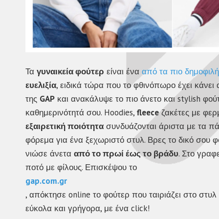
Τα
γυναικεία φούτερ
είναι ένα
από τα πιο δημοφιλή
ευελιξία
, ειδικά τώρα που το φθινόπωρο έχει κάνει
της
GAP
και ανακάλυψε το πιο άνετο και stylish φο
καθημερινότητά σου. Hoodies,
fleece
ζακέτες με φερ
εξαιρετική ποιότητα
συνδυάζονται άριστα με τα πάν
φόρεμα για ένα ξεχωριστό στυλ. Βρες το δικό σου 
νιώσε άνετα
από το πρωί έως το βράδυ
. Στο γραφ
ποτό με φίλους. Επισκέψου το
gap.com.gr
, απόκτησε online το φούτερ που ταιριάζει στο στυ
εύκολα και γρήγορα, με ένα click!