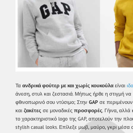
Τα
ανδρικά φούτερ με και χωρίς κουκούλα
είναι
ιδ
άνεση, στυλ και ζεστασιά. Μήπως ήρθε η στιγμή να 
φθινοπωρινό σου ντύσιμο; Στην
GAP
σε περιμένουν
και
ζακέτες
σε μοναδικές
προσφορές
. Γήινα, αλλ
το χαρακτηριστικό logo της GAP, αποτελούν την πλ
stylish casual looks. Επίλεξε μωβ, μαύρο, γκρι μέσ