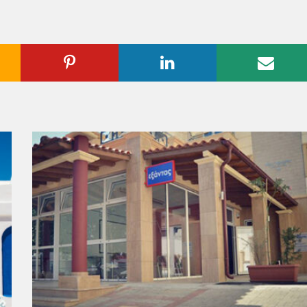
ogle
Pinterest
Linkedin
Emai
us