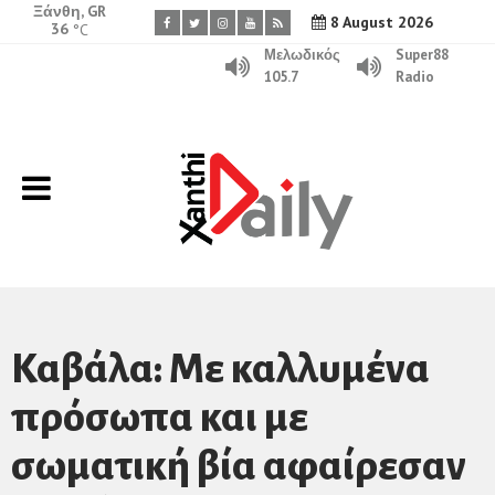
Ξάνθη, GR
8 August 2026
36
°C
Μελωδικός
Super88
105.7
Radio
Καβάλα: Με καλλυμένα
πρόσωπα και με
σωματική βία αφαίρεσαν