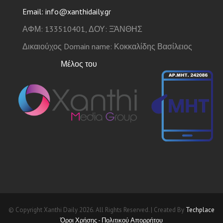
Email: info@xanthidaily.gr
ΑΦΜ: 133510401, ΔΟΥ: ΞΆΝΘΗΣ
Δικαιούχος Domain name: Κοκκαλίδης Βασίλειος
Μέλος του
© Copyright Xanthi Daily 2026. All Rights Reserved. | Created By
Techplace
Όροι Χρήσης - Πολιτικού Απορρήτου