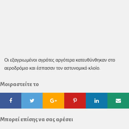
Οι εξαγριωμένοι αγρότες αργότερα κατευθύνθηκαν στο
αεροδρόμιο και έσπασαν τον αστυνομικό κλοίο.
Μοιραστείτε το
Facebook
Twitter
Google
Pinterest
Linkedin
Ema
Plus
Μπορεί επίσης να σας αρέσει