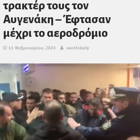
τρακτέρ τους τον
Αυγενάκη – Έφτασαν
μέχρι το αεροδρόμιο
11 Φεβρουαρίου, 2024
xanthidaily