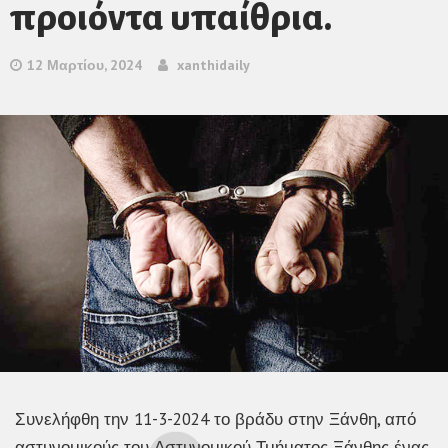
προιόντα υπαίθρια.
12 Μαρτίου, 2024
xanthidaily
Συνελήφθη την 11-3-2024 το βράδυ στην Ξάνθη, από
αστυνομικούς του Αστυνομικού Τμήματος Ξάνθης ένας