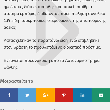
ημεδαπός, διότι εντοπίσθηκε να ασκεί υπαίθριο
στάσιμο εμπόριο, διαθέτοντας προς πώληση συνολικά
139 είδη παρεμπορίου, στερούμενος της απαιτούμενης
άδειας.
Κατασχέθηκαν τα παραπάνω είδη, ενώ επιβλήθηκε
στον δράστη το προβλεπόμενο διοικητικό πρόστιμο.
Ενεργείται προανάκριση από το Αστυνομικό Τμήμα
Ξάνθης.
Μοιραστείτε το
Facebook
Twitter
Google
Pinterest
Linkedin
Ema
Plus