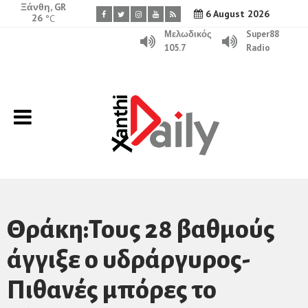
Ξάνθη, GR
6 August 2026
26
°C
Μελωδικός
Super88
105.7
Radio
Θράκη:Τους 28 βαθμούς
άγγιξε ο υδράργυρος-
Πιθανές μπόρες το