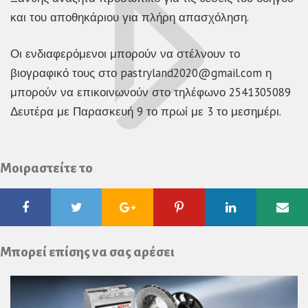
και του αποθηκάριου για πλήρη απασχόληση.
Οι ενδιαφερόμενοι μπορούν να στέλνουν το
βιογραφικό τους στο pastryland2020@gmail.com η
μπορούν να επικοινωνούν στο τηλέφωνο 2541305089
Δευτέρα με Παρασκευή 9 το πρωί με 3 το μεσημέρι.
Μοιραστείτε το
Facebook
Twitter
Google
Pinterest
Linkedin
Ema
Plus
Μπορεί επίσης να σας αρέσει