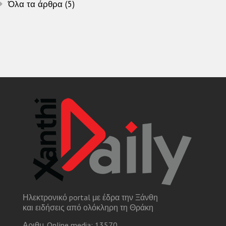
Όλα τα άρθρα (5)
Ηλεκτρονικό portal με έδρα την Ξάνθη
και ειδήσεις από ολόκληρη τη Θράκη
Αριθμ. Online media: 13570