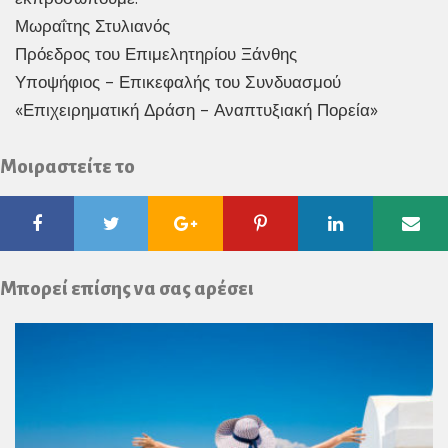
Μωραΐτης Στυλιανός
Πρόεδρος του Επιμελητηρίου Ξάνθης
Υποψήφιος – Επικεφαλής του Συνδυασμού
«Επιχειρηματική Δράση – Αναπτυξιακή Πορεία»
Μοιραστείτε το
Facebook
Twitter
Google
Pinterest
Linkedin
Ema
Plus
Μπορεί επίσης να σας αρέσει