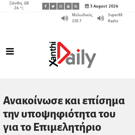
Ξάνθη, GR
5 August 2026
26
°C
Μελωδικός
Super88
105.7
Radio
Ανακοίνωσε και επίσημα
την υποψηφιότητα του
για το Επιμελητήριο