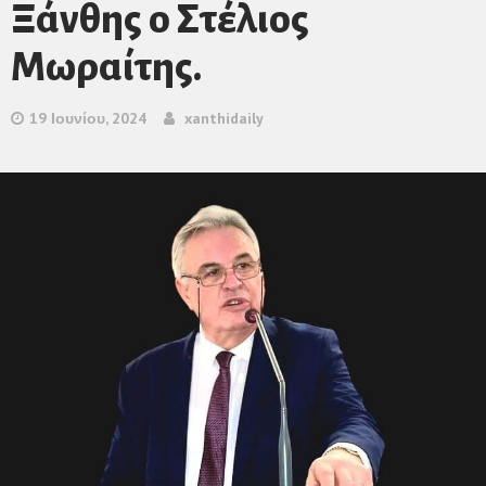
Ξάνθης ο Στέλιος
Μωραίτης.
19 Ιουνίου, 2024
xanthidaily