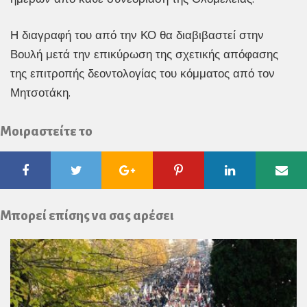
Η διαγραφή του από την ΚΟ θα διαβιβαστεί στην
Βουλή μετά την επικύρωση της σχετικής απόφασης
της επιτροπής δεοντολογίας του κόμματος από τον
Μητσοτάκη.
Μοιραστείτε το
Facebook
Twitter
Google
Pinterest
Linkedin
Ema
Plus
Μπορεί επίσης να σας αρέσει