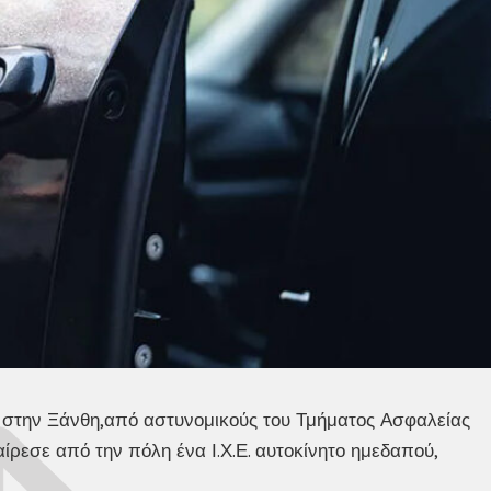
 στην Ξάνθη,από αστυνομικούς του Τμήματος Ασφαλείας
ίρεσε από την πόλη ένα Ι.Χ.Ε. αυτοκίνητο ημεδαπού,