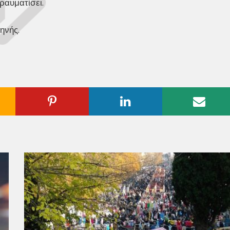
ραυματίσει.
ηνής.
ogle
Pinterest
Linkedin
Emai
us