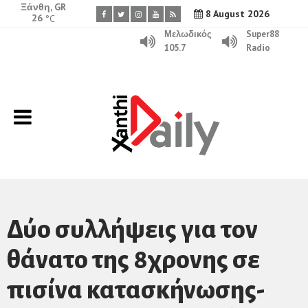
Ξάνθη, GR
8 August 2026
26
°C
Μελωδικός
Super88
105.7
Radio
Δύο συλλήψεις για τον
θάνατο της 8χρονης σε
πισίνα κατασκήνωσης-