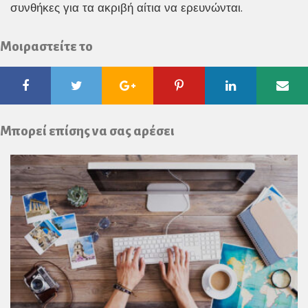
συνθήκες για τα ακριβή αίτια να ερευνώνται.
Μοιραστείτε το
Facebook
Twitter
Google
Pinterest
Linkedin
Ema
Plus
Μπορεί επίσης να σας αρέσει