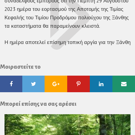
συναδέλφους εμπόρους ότι την Πέμπτη 29 Αυγούστου
2023 ημέρα του εορτασμού της Αποτομής της Τιμίας
Κεφαλής του Τιμίου Προδρόμου πολιούχου της Ξάνθης
τα καταστήματα θα παραμείνουν κλειστά.
Η ημέρα αποτελεί επίσημη τοπική αργία για την Ξάνθη
Μοιραστείτε το
Facebook
Twitter
Google
Pinterest
Linkedin
Ema
Plus
Μπορεί επίσης να σας αρέσει