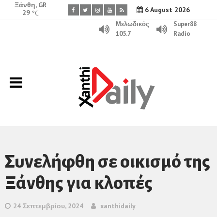
Ξάνθη, GR
6 August 2026
29
°C
Μελωδικός
Super88
105.7
Radio
Συνελήφθη σε οικισμό της
Ξάνθης για κλοπές
24 Σεπτεμβρίου, 2024
xanthidaily