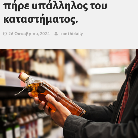
πήρε υπάλληλος του
καταστήματος.
26 Οκτωβρίου, 2024
xanthidaily