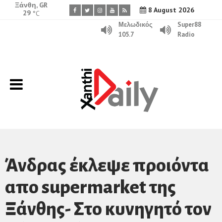
Ξάνθη, GR
8 August 2026
29
°C
Μελωδικός
Super88
105.7
Radio
Άνδρας έκλεψε προιόντα
απο supermarket της
Ξάνθης- Στο κυνηγητό τον