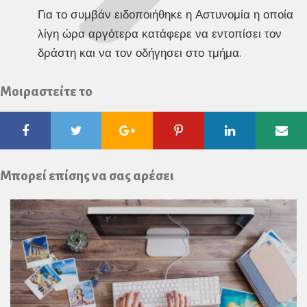
Για το συμβάν ειδοποιήθηκε η Αστυνομία η οποία
λίγη ώρα αργότερα κατάφερε να εντοπίσει τον
δράστη και να τον οδήγησει στο τμήμα.
Μοιραστείτε το
Facebook
Twitter
Google
Pinterest
Linkedin
Ema
Plus
Μπορεί επίσης να σας αρέσει