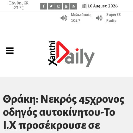
Ξάνθη, GR
10 August 2026
23
°C
Μελωδικός
Super88
105.7
Radio
Θράκη: Νεκρός 45χρονος
οδηγός αυτοκίνητου-Το
Ι.Χ προσέκρουσε σε