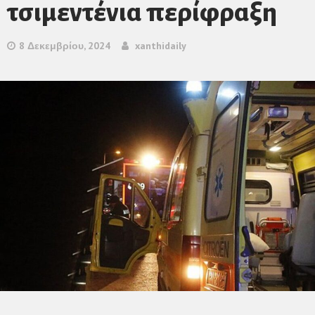
τσιμεντένια περίφραξη
8 Δεκεμβρίου, 2024
xanthidaily