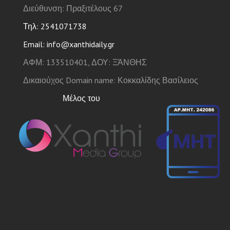
Διεύθυνση: Πραξιτέλους 67
Τηλ: 2541071738
Email: info@xanthidaily.gr
ΑΦΜ: 133510401, ΔΟΥ: ΞΆΝΘΗΣ
Δικαιούχος Domain name: Κοκκαλίδης Βασίλειος
Μέλος του