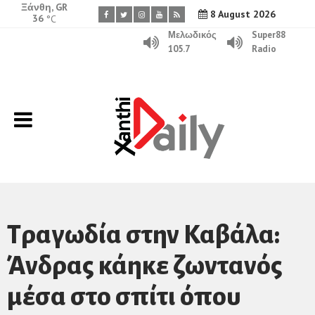
Ξάνθη, GR
8 August 2026
36
°C
Μελωδικός
Super88
105.7
Radio
Τραγωδία στην Καβάλα:
Άνδρας κάηκε ζωντανός
μέσα στο σπίτι όπου