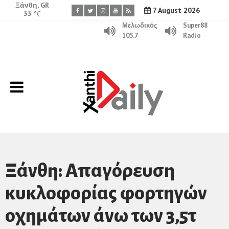
Ξάνθη, GR
7 August 2026
33
°C
Μελωδικός
Super88
105.7
Radio
Ξάνθη: Απαγόρευση
κυκλοφορίας φορτηγών
οχημάτων άνω των 3,5τ