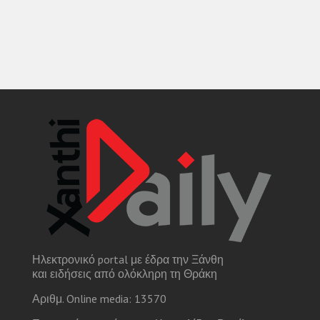
Ηλεκτρονικό portal με έδρα την Ξάνθη
και ειδήσεις από ολόκληρη τη Θράκη
Αριθμ. Online media: 13570