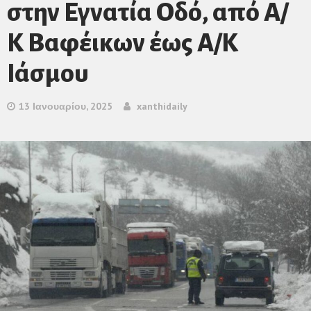
στην Εγνατία Οδό, από Α/
Κ Βαφέικων έως Α/Κ
Ιάσμου
13 Ιανουαρίου, 2025
xanthidaily