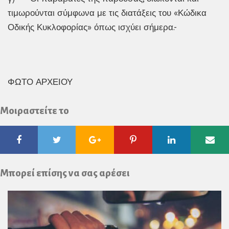
τιμωρούνται σύμφωνα με τις διατάξεις του «Κώδικα
Οδικής Κυκλοφορίας» όπως ισχύει σήμερα.-
ΦΩΤΟ ΑΡΧΕΙΟΥ
Μοιραστείτε το
Facebook
Twitter
Google
Pinterest
Linkedin
Ema
Plus
Μπορεί επίσης να σας αρέσει