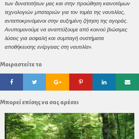
των δυνατοτήτων μας και στην προώθηση καινοτόμων
τεχνολογιών μπαταριών για τον τομέα της ναυτιλίας,
ανταποκρινόμενοι στην αυξημένη ζήτηση της αγοράς.
Ανυπομονούμε να αναπτύξουμε από κοινού βιώσιμες
λύσεις για ασφαλή και συμπαγή συστήματα
αποθήκευσης ενέργειας στη ναυτιλία
».
Μοιραστείτε το
Facebook
Twitter
Google
Pinterest
Linkedin
Ema
Plus
Μπορεί επίσης να σας αρέσει