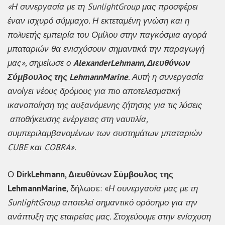
«Η συνεργασία με τη
SunlightGroup
μας προσφέρει
έναν ισχυρό σύμμαχο. Η εκτεταμένη γνώση και η
πολυετής εμπειρία του Ομίλου στην παγκόσμια αγορά
μπαταριών θα ενισχύσουν σημαντικά την παραγωγή
μας», σημείωσε ο
AlexanderLehmann
, Διευθύνων
Σύμβουλος της
LehmannMarine
. Αυτή η συνεργασία
ανοίγει νέους δρόμους για πιο αποτελεσματική
ικανοποίηση της αυξανόμενης ζήτησης για τις λύσεις
αποθήκευσης ενέργειας στη ναυτιλία,
συμπεριλαμβανομένων των συστημάτων μπαταριών
CUBE
και
COBRA
».
Ο
DirkLehmann
, Διευθύνων Σύμβουλος της
LehmannMarine
, δήλωσε: «
Η συνεργασία μας με τη
SunlightGroup
αποτελεί σημαντικό ορόσημο για την
ανάπτυξη της εταιρείας μας. Στοχεύουμε στην ενίσχυση