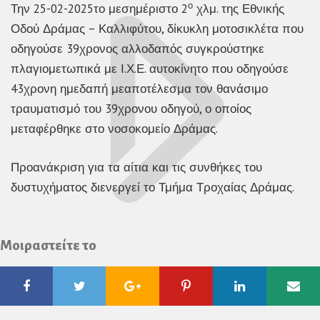
ο
Την 25-02-2025το μεσημέριστο 2
χλμ. της Εθνικής
Οδού Δράμας – Καλλιφύτου, δίκυκλη μοτοσικλέτα που
οδηγούσε 39χρονος αλλοδαπός συγκρούστηκε
πλαγιομετωπικά με Ι.Χ.Ε. αυτοκίνητο που οδηγούσε
43χρονη ημεδαπή μεαποτέλεσμα τον θανάσιμο
τραυματισμό του 39χρονου οδηγού, ο οποίος
μεταφέρθηκε στο νοσοκομείο Δράμας.
Προανάκριση για τα αίτια και τις συνθήκες του
δυστυχήματος διενεργεί το Τμήμα Τροχαίας Δράμας.
Μοιραστείτε το
Facebook
Twitter
Google
Pinterest
Linkedin
Ema