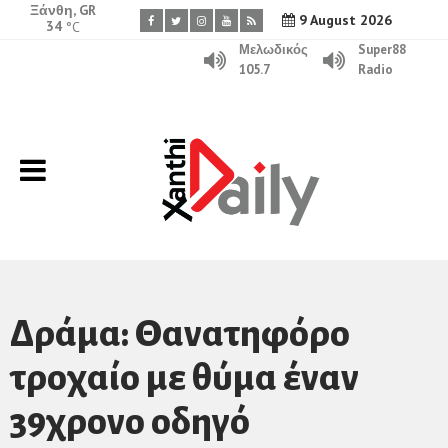
Ξάνθη, GR
9 August 2026
34
°C
Μελωδικός
Super88
105.7
Radio
Δράμα: Θανατηφόρο
τροχαίο με θύμα έναν
39χρονο οδηγό