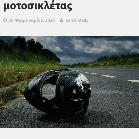
μοτοσικλέτας
26 Φεβρουαρίου, 2025
xanthidaily