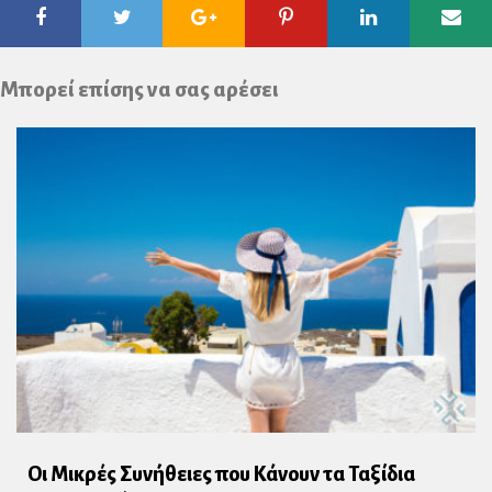
Facebook
Twitter
Google
Pinterest
Linkedin
Ema
Plus
Μπορεί επίσης να σας αρέσει
Οι Μικρές Συνήθειες που Κάνουν τα Ταξίδια