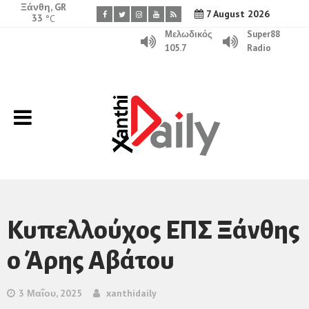
Ξάνθη, GR
7 August 2026
33
°C
Μελωδικός
Super88
105.7
Radio
Κυπελλούχος ΕΠΣ Ξάνθης
ο Άρης Αβάτου
3 Μαΐου, 2025
xanthidaily